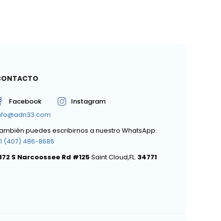
CONTACTO
Facebook
Instagram
nfo@adn33.com
ambién puedes escribirnos a nuestro WhatsApp:
1 (407) 486-8686
372 S Narcoossee Rd #125
Saint Cloud,FL.
34771