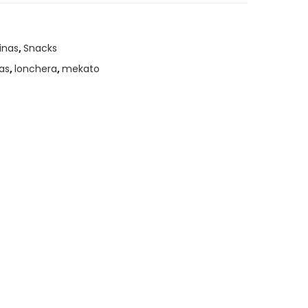
inas
,
Snacks
as
,
lonchera
,
mekato